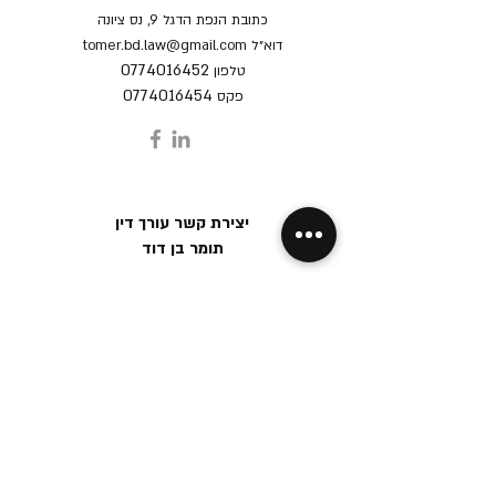
כתובת
הנפת הדגל 9, נס ציונה
דוא״ל
tomer.bd.law@gmail.com
0774016452
טלפון
0774016454
פקס
יצירת קשר עורך דין
תומר בן דוד
שם מלא
טלפון
דוא״ל
נושא