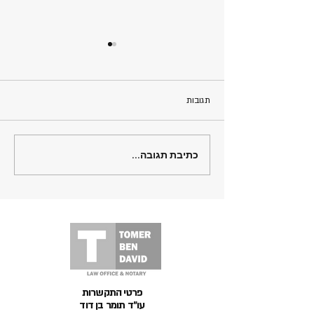
תגובות
כתיבת תגובה...
"Challenges and
Considerations for
Representing Tenants in
TAMA 38 Projects on
Ya'avetz Street in Tel Aviv-
Yafo"ייצוג דיירים בפרויקט
תמ"א38 ברחוב יעב"ץ תל אביב
פרטי התקשרות
עו"ד תומר בן דוד